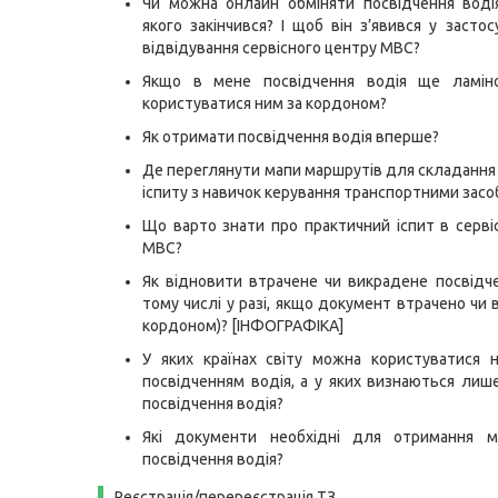
Чи можна онлайн обміняти посвідчення водія
якого закінчився? І щоб він з’явився у застос
відвідування сервісного центру МВС?
Якщо в мене посвідчення водія ще ламін
користуватися ним за кордоном?
Як отримати посвідчення водія вперше?
Де переглянути мапи маршрутів для складання
іспиту з навичок керування транспортними зас
Що варто знати про практичний іспит в серві
МВС?
Як відновити втрачене чи викрадене посвідче
тому числі у разі, якщо документ втрачено чи 
кордоном)? [ІНФОГРАФІКА]
У яких країнах світу можна користуватися 
посвідченням водія, а у яких визнаються лиш
посвідчення водія?
Які документи необхідні для отримання м
посвідчення водія?
Реєстрація/перереєстрація ТЗ