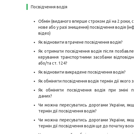
Посвідчення водія
Обмін (виданого вперше строком дії на 2 роки, 
нове або у разі знищення) посвідчення водія (ін
відео)
Як відновити втрачене посвідчення водія?
Як отримати посвідчення водія після позбавле
керування транспортними засобами відповідн
або/та ст. 124?
Як відновити викрадене посвідчення водія?
Як обміняти посвідчення водія термін дії якого 
Як обміняти посвідчення водія при зміні п
даних?
Чи можна пересуватись дорогами України, якщ
термін дії посвідчення водія?
Чи можна пересуватись дорогами України, якщ
термін дії посвідчення водія ще до початку воє