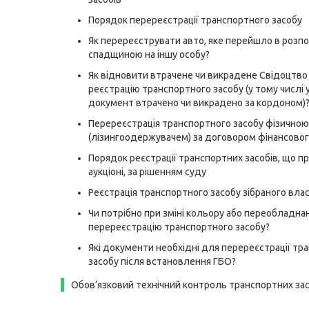
Порядок перереєстрації транспортного засобу
Як перереєструвати авто, яке перейшло в розп
спадщиною на іншу особу?
Як відновити втрачене чи викрадене Свідоцтво
реєстрацію транспортного засобу (у тому числі у
документ втрачено чи викрадено за кордоном)
Перереєстрація транспортного засобу фізично
(лізингоодержувачем) за договором фінансовог
Порядок реєстрації транспортних засобів, що пр
аукціоні, за рішенням суду
Реєстрація транспортного засобу зібраного вла
Чи потрібно при зміні кольору або переобладна
перереєстрацію транспортного засобу?
Які документи необхідні для перереєстрації тр
засобу після встановлення ГБО?
Обов’язковий технічний контроль транспортних зас