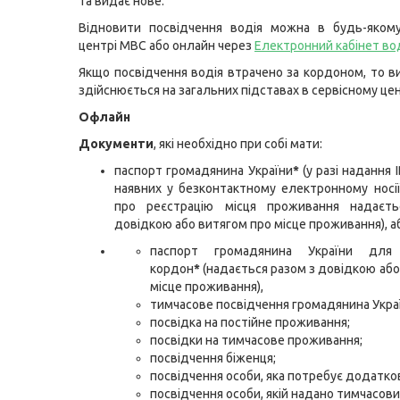
та видає нове.
Відновити посвідчення водія можна в будь-якому
центрі МВС або онлайн через
Електронний кабінет во
Якщо посвідчення водія втрачено за кордоном, то в
здійснюється на загальних підставах в сервісному це
Офлайн
Документи
, які необхідно при собі мати:
паспорт громадянина України
*
(у разі надання 
наявних у безконтактному електронному носі
про реєстрацію місця проживання надаєт
довідкою або витягом про місце проживання), а
паспорт громадянина України для
кордон
*
(надається разом з довідкою або
місце проживання),
тимчасове посвідчення громадянина Укра
посвідка на постійне проживання;
посвідки на тимчасове проживання;
посвідчення біженця;
посвідчення особи, яка потребує додатков
посвідчення особи, якій надано тимчасови