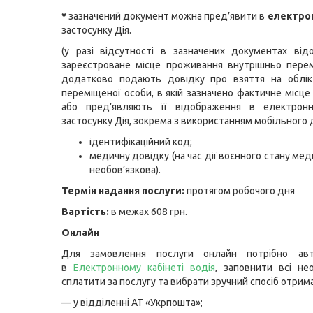
*
зазначений документ можна пред’явити в
електро
застосунку Дія.
(у разі відсутності в зазначених документах ві
зареєстроване місце проживання внутрішньо пере
додатково подають довідку про взяття на облік
переміщеної особи, в якій зазначено фактичне місце
або пред’являють її відображення в електрон
застосунку Дія, зокрема з використанням мобільного 
ідентифікаційний код;
медичну довідку (на час дії воєнного стану ме
необов’язкова).
Термін надання послуги:
протягом робочого дня
Вартість:
в межах 608 грн.
Онлайн
Для замовлення послуги онлайн потрібно авт
в
Електронному кабінеті водія
, заповнити всі нео
сплатити за послугу та вибрати зручний спосіб отрим
— у відділенні АТ «Укрпошта»;