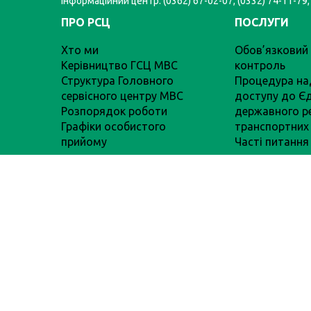
Інформаційний центр: (0362) 67-02-07, (0332) 74-11-79,
ПРО РСЦ
ПОСЛУГИ
Хто ми
Обов’язковий 
Керівництво ГСЦ МВС
контроль
Структура Головного
Процедура на
сервісного центру МВС
доступу до Є
Розпорядок роботи
державного р
Графіки особистого
транспортних 
прийому
Часті питання