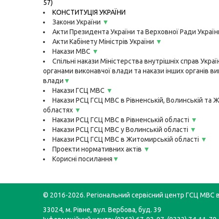
57)
КОНСТИТУЦІЯ УКРАЇНИ
Закони України
▼
Акти Президента України та Верховної Ради Украї
Акти Кабінету Міністрів України
▼
Накази МВС
▼
Спільні накази Міністерства внутрішніх справ Украї
органами виконавчої влади та накази інших органів ви
влади
▼
Накази ГСЦ МВС
▼
Накази РСЦ ГСЦ МВС в Рівненській, Волинській та 
областях
▼
Накази РСЦ ГСЦ МВС в Рівненській області
▼
Накази РСЦ ГСЦ МВС у Волинській області
▼
Накази РСЦ ГСЦ МВС в Житомирській області
▼
Проекти нормативних актів
▼
Корисні посилання
▼
© 2016-2026. Регіональний сервісний центр ГСЦ МВС в
33024, м. Рівне, вул. Вербова, буд. 39