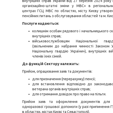
внутрішніх справ України від 27 березня 2024 рок
організаційно-штатні зміни у МВС» в регіональн
центрах ГСЦ МВС по областях, місту Києву утворе
пенсійних питань з обслуговування областей та м. Киє
Послуги надаються:
колишнім особам рядового і начальницького ск
внутрішніх справ;
військовослужбовцям Національної гвар
(звільненим до набрання чинності Законом 
Національну гвардію України»), внутрішніх в
членів їхніх сімей.
До функцій Сектору належать:
Прийом, опрацювання заяв та документів:
для призначення (перерахунку) пенсії;
для встановлення відповідно до законодавс
ветерана органів внутрішніх справ;
для отримання довідок про право на пільги.
Прийом заяв та оформлення документів для п
одноразової грошової допомоги (у разі припинення 
в областях, містах Києві та Севастополі).