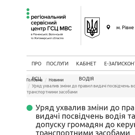
м. Рівне
ПРО
ПОСЛУГИ
КАБІНЕТ
Е-ЗАПИС
КОН
РСЦ
ВОДІЯ
Головна
Новини
Уряд ухвалив зміни до правил видачі посвідчень в
транспортними засобами
Уряд ухвалив зміни до пр
видачі посвідчень водія т
допуску громадян до керу
транспортними засобами