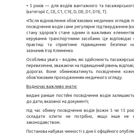
• 5 років — для водіїв вантажного та пасажирськог
(категорії С, СЕ, С1, С1Е, D, DE, D1, D1Е, Т).
«Після відновлення обов’язкових медичних оглядів п
посвідчення водія саме регулярне підтвердження (ко
стану здоров’я стане одним із важливих елементі
керування транспортними засобами. Це відповідає 
практиці та сприятиме підвищенню безпеки на
зазначив Ігор Клименко.
Особлива увага – водіям, які здійснюють пасажирськ
перевезення, зважаючи на підвищений рівень відпові
дорогах. Вони обмінюватимуть посвідчення кожні
обов’язковим проходженням медичного огляду.
Водночас важливо знати:
видані раніше постійні посвідчення водія залишают
до дати, вказаної на документі;
під час обміну посвідчення водія (кожні 5 чи 15 ро
складати іспити не потрібно, якщо інше не 
законодавством.
Постанова набуває чинності з дня її офіційного опублі