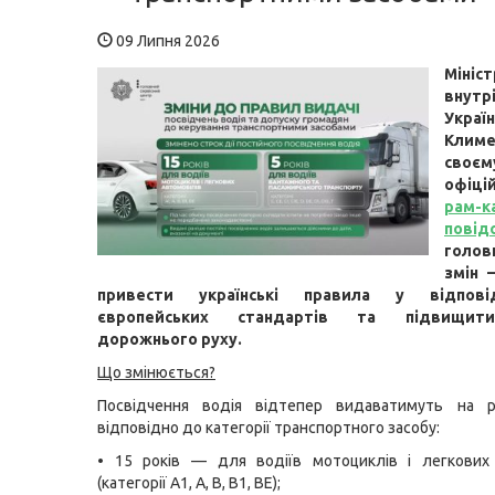
09 Липня 2026
Мініст
внутр
Укра
Кли
своєм
офіці
рам-к
повід
голов
змін 
привести українські правила у відпові
європейських стандартів та підвищит
дорожнього руху.
Що змінюється?
Посвідчення водія відтепер видаватимуть на р
відповідно до категорії транспортного засобу:
• 15 років — для водіїв мотоциклів і легкових 
(категорії А1, А, В, В1, ВЕ);