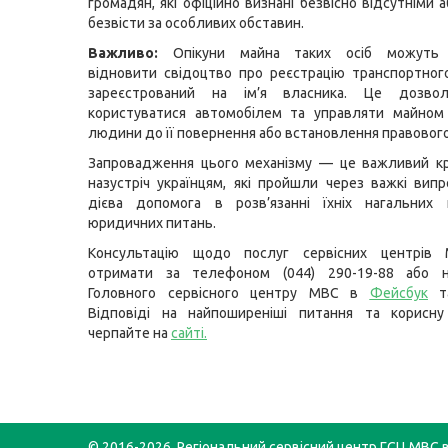
громадян, які офіційно визнані безвісно відсутніми
безвісти за особливих обставин.
Важливо:
Опікуни майна таких осіб можуть 
відновити свідоцтво про реєстрацію транспортног
зареєстрований на ім’я власника. Це дозвол
користуватися автомобілем та управляти майном 
людини до її повернення або встановлення правового
Запровадження цього механізму — це важливий к
назустріч українцям, які пройшли через важкі випр
дієва допомога в розв’язанні їхніх нагальних 
юридичних питань.
Консультацію щодо послуг сервісних центрів
отримати за телефоном (044) 290-19-88 або н
Головного сервісного центру МВС в
Фейсбук
т
Відповіді на найпоширеніші питання та корисну
черпайте на
сайті
.
© 2016-2026. Регіональний сервісний центр ГСЦ МВС в