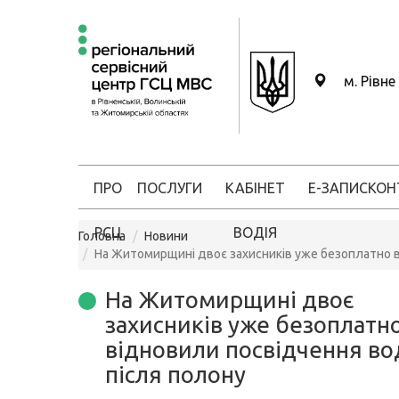
м. Рівне
ПРО
ПОСЛУГИ
КАБІНЕТ
Е-ЗАПИС
КОН
РСЦ
ВОДІЯ
Головна
Новини
На Житомирщині двоє захисників уже безоплатно в
На Житомирщині двоє
захисників уже безоплатн
відновили посвідчення во
після полону