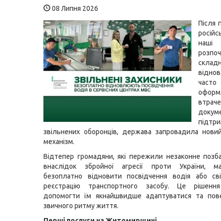
08 Липня 2026
Після 
російс
наші
розпо
скла
відно
часто
оформ
втраче
докум
підтр
звільнених оборонців, держава запровадила нови
механізм.
Відтепер громадяни, які пережили незаконне позб
внаслідок збройної агресії проти України, 
безоплатно відновити посвідчення водія або св
реєстрацію транспортного засобу. Це рішенн
допомогти їм якнайшвидше адаптуватися та пов
звичного ритму життя.
Перші послуги на Житомирщині