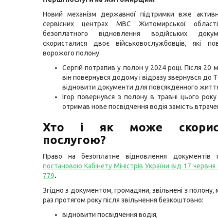
Новий механізм державної підтримки вже актив
сервісних центрах МВС Житомирської області
безоплатного відновлення водійських доку
скористалися двоє військовослужбовців, які по
ворожого полону.
Сергій потрапив у полон у 2024 році. Після 20 м
він повернувся додому і відразу звернувся до 
відновити документи для повсякденного життя
Ігор повернувся з полону в травні цього року
отримав нове посвідчення водія замість втраче
Хто і як може скорист
послугою?
Право на безоплатне відновлення документів 
постановою Кабінету Міністрів України від 17 червн
779
.
Згідно з документом, громадяни, звільнені з полону
раз протягом року після звільнення безкоштовно:
відновити посвідчення водія;