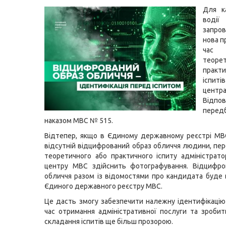
Для к
водії
запро
нова п
час 
теоре
практи
іспиті
цент
Відпо
передб
наказом МВС № 515.
Відтепер, якщо в Єдиному державному реєстрі МВ
відсутній відцифрований образ обличчя людини, пе
теоретичного або практичного іспиту адміністрато
центру МВС здійснить фотографування. Відцифро
обличчя разом із відомостями про кандидата буде
Єдиного державного реєстру МВС.
Це дасть змогу забезпечити належну ідентифікаці
час отримання адміністративної послуги та зроби
складання іспитів ще більш прозорою.