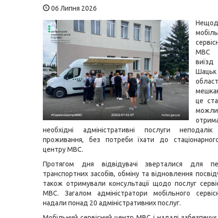
06 Липня 2026
Нещод
мобіл
серві
МВС 
виїзд
Шацьк
обла
мешка
це ст
можли
отрим
необхідні адміністративні послуги неподалі
проживання, без потреби їхати до стаціонарного
центру МВС.
Протягом дня відвідувачі зверталися для пер
транспортних засобів, обміну та відновлення посвід
також отримували консультації щодо послуг серві
МВС. Загалом адміністратори мобільного сервіс
надали понад 20 адміністративних послуг.
Мобільний сервісний центр МВС і надалі забезпечує