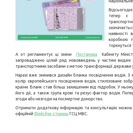
національне
Відсьогодні
тепер є в
транспортн
зазначаєть
наявності 
коробкою п
торкнуться т
А от регламентує ці зміни
Постанова
Кабінету Мініст
запроваджено цілий ряд нововведень у частині видачі 
транспортними засобами з метою трансформації держави у 
Наразі вже змінився дизайн бланка посвідчення водія. З
колір європейського посвідчення водія, стилізоване зоб
країни. Бланк став більш захищеним від підробок. У ньом
його дії, а також група крові та резус-фактор водія. По
згоди або незгоди на посмертне донорство.
Отримати додаткову інформацію та консультацію можна 
офіційній
Фейсбук-сторінці
ГСЦ МВС.