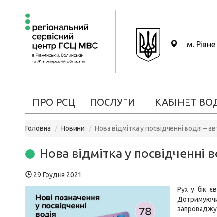
м. Рівне
ПРО РСЦ
ПОСЛУГИ
КАБІНЕТ ВО
Головна
Новини
Нова відмітка у посвідченні водія – а
Нова відмітка у посвідченні в
29 Грудня 2021
Рух у бік є
Дотримуючи
запроваджу