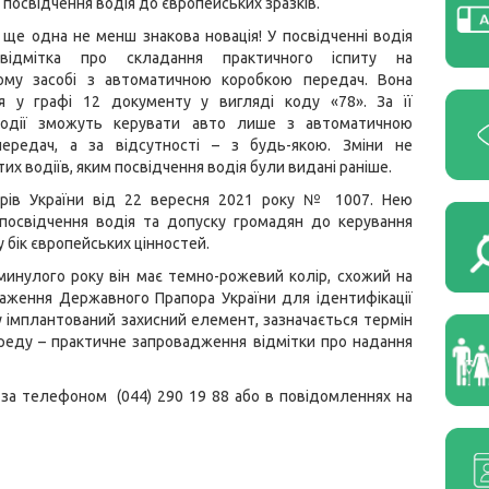
 посвідчення водія до європейських зразків.
 ще одна не менш знакова новація! У посвідченні водія
ідмітка про складання практичного іспиту на
ому засобі з автоматичною коробкою передач. Вона
ся у графі 12 документу у вигляді коду «78». За її
водії зможуть керувати авто лише з автоматичною
ередач, а за відсутності – з будь-якою. Зміни не
их водіїв, яким посвідчення водія були видані раніше.
рів України від 22 вересня 2021 року № 1007. Нею
посвідчення водія та допуску громадян до керування
бік європейських цінностей.
 минулого року він має темно-рожевий колір, схожий на
раження Державного Прапора України для ідентифікації
у імплантований захисний елемент, зазначається термін
переду – практичне запровадження відмітки про надання
за телефоном (044) 290 19 88 або в повідомленнях на