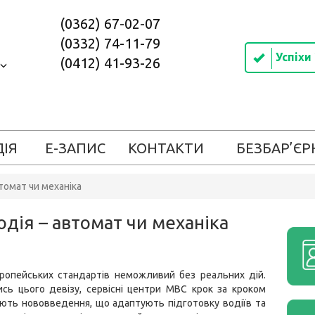
(0362) 67-02-07
(0332) 74-11-79
Успіхи
(0412) 41-93-26
ДІЯ
Е-ЗАПИС
КОНТАКТИ
БЕЗБАР’ЄР
втомат чи механіка
одія – автомат чи механіка
вропейських стандартів неможливий без реальних дій.
сь цього девізу, сервісні центри МВС крок за кроком
ють нововведення, що адаптують підготовку водіїв та