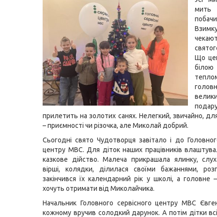
мит
поба
Взи
чекаю
свято
Що цей
білою
тепло
гол
вели
подару
прилетить на золотих санях. Нелегкий, звичайно, дл
– приємності чи різочка, але Миколай добрий.
Сьогодні свято Чудотворця завітало і до Головног
центру МВС. Для діток наших працівників влаштув
казкове дійство. Малеча прикрашала ялинку, слух
вірші, колядки, ділилася своїми бажаннями, роз
закінчився їх календарний рік у школі, а головне
хочуть отримати від Миколайчика.
Начальник Головного сервісного центру МВС Євге
кожному вручив солодкий дарунок. А потім дітки всі