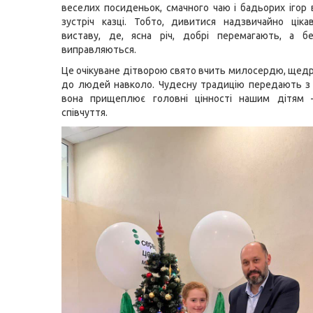
веселих посиденьок, смачного чаю і бадьорих ігор
зустріч казці. Тобто, дивитися надзвичайно ціка
виставу, де, ясна річ, добрі перемагають, а б
виправляються.
Це очікуване дітворою свято вчить милосердю, щедро
до людей навколо. Чудесну традицію передають з р
вона прищеплює головні цінності нашим дітям 
співчуття.