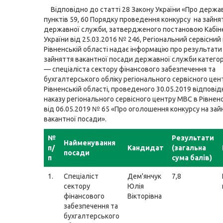
Відповідно до статті 28 Закону України «Про держа
пунктів 59, 60 Порядку проведення конкурсу на зайня
державної служби, затвердженого постановою Кабіне
України від 25.03.2016 № 246, Регіональний сервісний
Рівненській області надає інформацію про результати
зайняття вакантної посади державної служби категорі
— спеціаліста сектору фінансового забезпечення та
бухгалтерського обліку регіонального сервісного цен
Рівненській області, проведеного 30.05.2019 відповід
наказу регіонального сервісного центру МВС в Рівненс
від 06.05.2019 № 65 «Про оголошення конкурсу на зай
вакантної посади».
№
Результати
Найменування
п/
Кандидат
(загальна
посади
п
сума балів)
1.
Спеціаліст
Дем'янчук
7,8
сектору
Юлія
фінансового
Вікторівна
забезпечення та
бухгалтерського