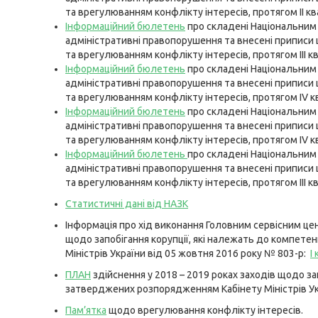
та врегулюванням конфлікту інтересів, протягом I
I
кв
Інформаційний бюлетень
про складені Національним 
адміністративні правопорушення та внесені приписи 
та врегулюванням конфлікту інтересів, протягом III к
Інформаційний бюлетень
про складені Національним 
адміністративні правопорушення та внесені приписи 
та врегулюванням конфлікту інтересів, протягом IV
к
Інформаційний бюлетень
про складені Національним 
адміністративні правопорушення та внесені приписи 
та врегулюванням конфлікту інтересів, протягом IV к
Інформаційний бюлетень
про складені Національним 
адміністративні правопорушення та внесені приписи 
та врегулюванням конфлікту інтересів, протягом III к
Статистичні дані від НАЗК
Інформація про хід виконання Головним сервісним це
щодо запобігання корупції, які належать до компет
Міністрів України від 05 жовтня 2016 року № 803-р:
I
ПЛАН
здійснення у 2018 – 2019 роках заходів щодо за
затверджених розпорядженням Кабінету Міністрів Укр
Пам’ятка
щодо врегулювання конфлікту інтересів.