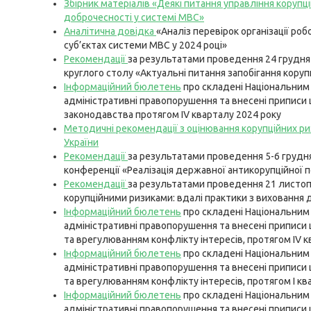
Збірник матеріалів «Деякі питання управління корупц
доброчесності у системі МВС»
Аналітична довідка
«Аналіз перевірок організації робо
суб’єктах системи МВС у 2024 році»
Рекомендації
за результатами проведення 24 грудня
круглого столу «Актуальні питання запобігання коруп
Інформаційний бюлетень
про складені Національним 
адміністративні правопорушення та внесені приписи
законодавства протягом ІV кварталу 2024 року
Методичні рекомендації з оцінювання корупційних риз
України
Рекомендації
за результатами проведення 5-6 грудня
конференції «Реалізація державної антикорупційної 
Рекомендації
за результатами проведення 21 листопа
корупційними ризиками: вдалі практики з виховання 
Інформаційний бюлетень
про складені Національним 
адміністративні правопорушення та внесені приписи 
та врегулюванням конфлікту інтересів, протягом IV
к
Інформаційний бюлетень
про складені Національним 
адміністративні правопорушення та внесені приписи 
та врегулюванням конфлікту інтересів, протягом I кв
Інформаційний бюлетень
про складені Національним 
адміністративні правопорушення та внесені приписи 