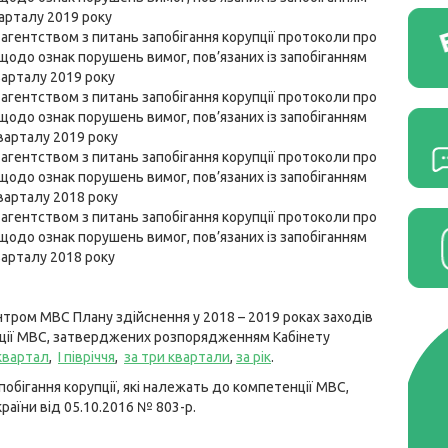
арталу 2019 року
агентством з питань запобігання корупції протоколи про
щодо ознак порушень вимог, пов’язаних із запобіганням
варталу 2019 року
агентством з питань запобігання корупції протоколи про
щодо ознак порушень вимог, пов’язаних із запобіганням
варталу 2019 року
агентством з питань запобігання корупції протоколи про
щодо ознак порушень вимог, пов’язаних із запобіганням
варталу 2018 року
агентством з питань запобігання корупції протоколи про
щодо ознак порушень вимог, пов’язаних із запобіганням
варталу 2018 року
нтром МВС Плану здійснення у 2018 – 2019 роках заходів
енції МВС, затверджених розпорядженням Кабінету
 квартал
,
I півріччя
,
за три квартали
,
за рік
.
побігання корупції, які належать до компетенції МВС,
аїни від 05.10.2016 № 803-р.