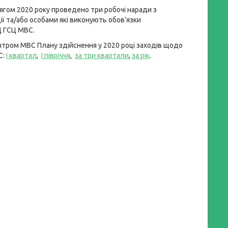
тягом 2020 року проведено три робочі наради з
ії та/або особами які виконують обов’язки
Ц ГСЦ МВС.
нтром МВС Плану здійснення у 2020 році заходів щодо
С:
I квартал
,
I півріччя
,
за три квартали
,
за рік
.