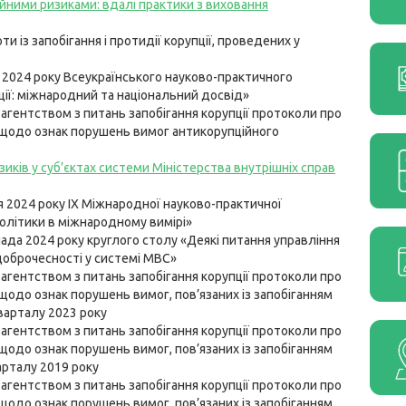
ійними ризиками: вдалі практики з виховання
ти із запобігання і протидії корупції, проведених у
 2024 року Всеукраїнського науково-практичного
ції: міжнародний та національний досвід»
агентством з питань запобігання корупції протоколи про
 щодо ознак порушень вимог антикорупційного
иків у суб’єктах системи Міністерства внутрішніх справ
 2024 року ІХ Міжнародної науково-практичної
політики в міжнародному вимірі»
да 2024 року круглого столу «Деякі питання управління
доброчесності у системі МВС»
агентством з питань запобігання корупції протоколи про
щодо ознак порушень вимог, пов’язаних із запобіганням
варталу 2023 року
агентством з питань запобігання корупції протоколи про
щодо ознак порушень вимог, пов’язаних із запобіганням
арталу 2019 року
агентством з питань запобігання корупції протоколи про
щодо ознак порушень вимог, пов’язаних із запобіганням