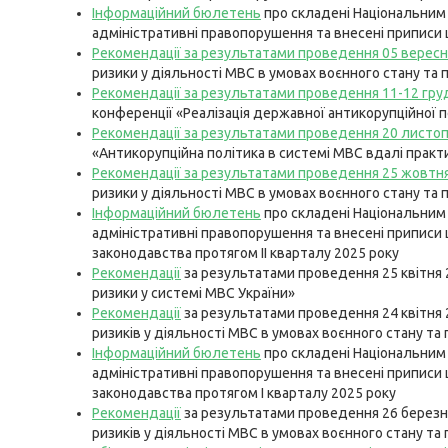
Інформаційний бюлетень
про складені Національним 
адміністративні правопорушення та внесені приписи
Рекомендації за результатами проведення 05 вересн
ризики у діяльності МВС в умовах воєнного стану та 
Рекомендації за результатами проведення 11-12 гру
конференції «Реалізація державної антикорупційної 
Р
екомендації за результатами проведення 20 листоп
«Антикорупційна політика в системі МВС вдалі практ
Рекомендації за результатами проведення 25 жовтн
ризики у діяльності МВС в умовах воєнного стану та 
Інформаційний бюлетень
про складені Національним 
адміністративні правопорушення та внесені приписи
законодавства протягом ІІ кварталу 2025 року
Рекомендації
за результатами проведення 25 квітня 2
ризики у системі МВС України»
Рекомендації
за результатами проведення 24 квітня 
ризиків у діяльності МВС в умовах воєнного стану та
Інформаційний бюлетень
про складені Національним 
адміністративні правопорушення та внесені приписи
законодавства протягом І кварталу 2025 року
Рекомендації
за результатами проведення 26 березня
ризиків у діяльності МВС в умовах воєнного стану та