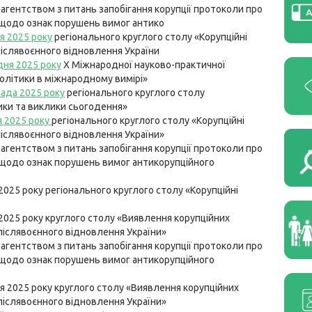
агентством з питань запобігання корупції протоколи про
 щодо ознак порушень вимог антико
я 2025 року
регіонального круглого столу «Корупційні
післявоєнного відновлення України
дня 2025 року
Х Міжнародної науково-практичної
політики в міжнародному вимірі»
ада 2025 року
регіонального круглого столу
ики та виклики сьогодення»
я 2025 року
регіонального круглого столу «Корупційні
післявоєнного відновлення України»
агентством з питань запобігання корупції протоколи про
 щодо ознак порушень вимог антикорупційного
025 року регіонального круглого столу «Корупційні
2025 року круглого столу «Виявлення корупційних
 післявоєнного відновлення України»
агентством з питань запобігання корупції протоколи про
 щодо ознак порушень вимог антикорупційного
 2025 року круглого столу «Виявлення корупційних
 післявоєнного відновлення України»