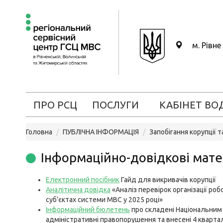
м. Рівне
ПРО РСЦ
ПОСЛУГИ
КАБІНЕТ ВО
Головна
ПУБЛІЧНА ІНФОРМАЦІЯ
Запобігання корупції 
Інформаційно-довідкові мате
Електронний посібник
Гайд для викривачів корупції
Аналітична довідка
«Аналіз перевірок організації робо
суб’єктах системи МВС у 2025 році»
Інформаційний бюлетень
про складені Національним 
адміністративні правопорушення та внесені 4 кварта