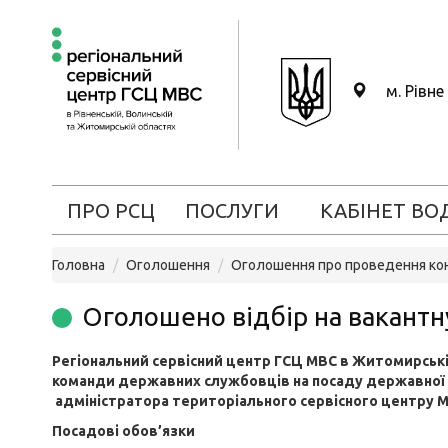
м. Рівне
ПРО РСЦ
ПОСЛУГИ
КАБІНЕТ ВО
Головна
Оголошення
Оголошення про проведення кон
Оголошено відбір на вакантн
Регіональний сервісний центр
ГСЦ
МВС
в Житомирські
команди державних службовців на посаду
державної 
адміністратора
територіального сервісного центру 
Посадові обов’язки