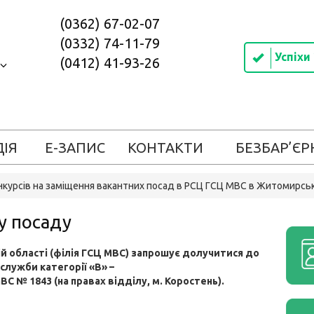
(0362) 67-02-07
(0332) 74-11-79
Успіхи
(0412) 41-93-26
ДІЯ
Е-ЗАПИС
КОНТАКТИ
БЕЗБАР’ЄР
курсів на заміщення вакантних посад в РСЦ ГСЦ МВС в Житомирськ
у посаду
й області (філія ГСЦ МВС)
запрошує долучитися до
служби категорії «
В
» –
МВС
№ 1843 (на правах відділу, м. Коростень)
.