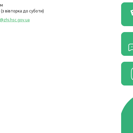
ом
(з вівторка до суботи)
a@zhi.hsc.gov.ua