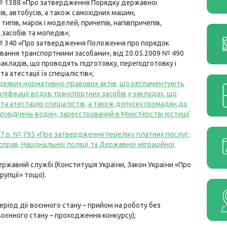
9 № 1388 «Про затвердження Порядку державної
лів, автобусів, а також самохідних машин,
типів, марок і моделей, причепів, напівпричепів,
засобів та мопедів»;
3 № 340 «Про затвердження Положення про порядок
ування транспортними засобами», від 20.05.2009 № 490
кладів, що проводять підготовку, перепідготовку і
а атестації їх спеціалістів»;
 деяких нормативно-правових актів, що регламентують
іфікації водіїв транспортних засобів у закладах, що
та атестацію спеціалістів, а також допуску громадян до
освідчень водія», зареєстрований в Міністерстві юстиції
007 р. № 795 «Про затвердження переліку платних послуг,
прав, Національної поліції та Державної міграційної
ржавній службі (Конституція України, Закон України «Про
рупції» тощо).
ріод дії воєнного стану – прийом на роботу без
воєнного стану – проходження конкурсу);