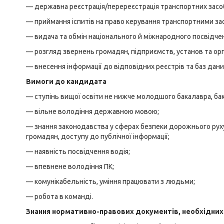
— державна реєстрація/перереєстрація транспортних засоб
— приймання іспитів на право керування транспортними зас
— видача та обмін національного й міжнародного посвідче
— розгляд звернень громадян, підприємств, установ та ор
— внесення інформації до відповідних реєстрів та баз дани
Вимоги до кандидата
— ступінь вищої освіти не нижче молодшого бакалавра, ба
— вільне володіння державною мовою;
— знання законодавства у сферах безпеки дорожнього руху
громадян, доступу до публічної інформації;
— наявність посвідчення водія;
— впевнене володіння ПК;
— комунікабельність, уміння працювати з людьми;
— робота в команді.
Знання нормативно-правових документів, необхідних 