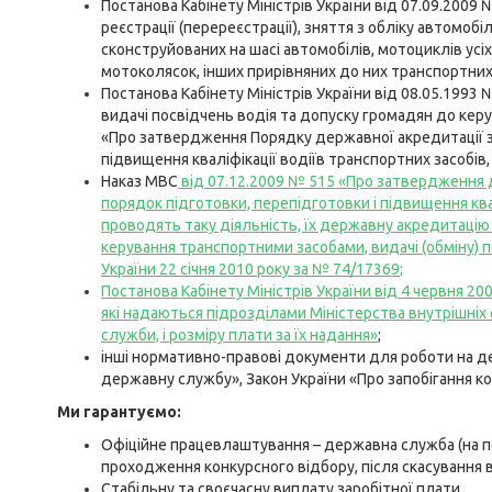
Постанова Кабінету Міністрів України від 07.09.200
реєстрації (перереєстрації), зняття з обліку автомобі
сконструйованих на шасі автомобілів, мотоциклів усіх 
мотоколясок, інших прирівняних до них транспортних 
Постанова Кабінету Міністрів України від 08.05.199
видачі посвідчень водія та допуску громадян до кер
«Про затвердження Порядку державної акредитації за
підвищення кваліфікації водіїв транспортних засобів, т
Наказ МВС
від 07.12.2009 № 515 «Про затвердження
порядок підготовки, перепідготовки і підвищення квал
проводять таку діяльність, їх державну акредитацію 
керування транспортними засобами, видачі (обміну) п
України 22 січня 2010 року за № 74/17369
;
Постанова Кабінету Міністрів України від 4 червня 2
які надаються підрозділами Міністерства внутрішніх с
служби, і розміру плати за їх надання»
;
інші нормативно-правові документи для роботи на де
державну службу», Закон України «Про запобігання ко
Ми гарантуємо:
Офіційне працевлаштування – державна служба (на пе
проходження конкурсного відбору, після скасування 
Стабільну та своєчасну виплату заробітної плати