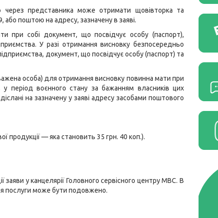
о через представника може отримати щовівторка та
9, або поштою на адресу, зазначену в заяві.
и при собі документ, що посвідчує особу (паспорт),
приємства. У разі отримання висновку безпосередньо
підприємства, документ, що посвідчує особу (паспорт) та
важена особа) для отримання висновку повинна мати при
о, у період воєнного стану за бажанням власників цих
іслані на зазначену у заяві адресу засобами поштового
ї продукції — яка становить 35 грн. 40 коп.).
ї заяви у канцелярії Головного сервісного центру МВС. В
ня послуги може бути подовжено.