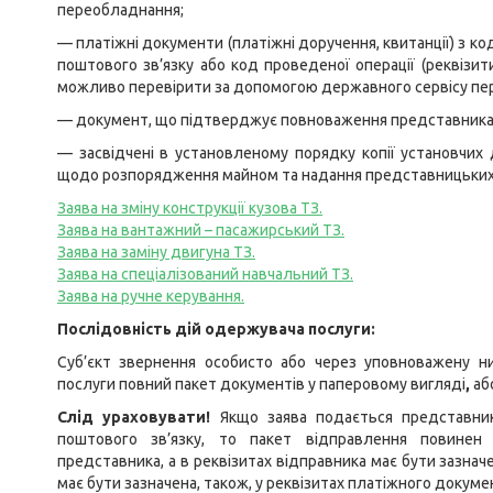
переобладнання;
— платіжні документи (платіжні доручення, квитанції) з ко
поштового зв’язку або код проведеної операції (реквізит
можливо перевірити за допомогою державного сервісу пер
— документ, що підтверджує повноваження представника
— засвідчені в установленому порядку копії установчих
щодо розпорядження майном та надання представницьких
Заява на зміну конструкції кузова ТЗ.
Заява на вантажний – пасажирський ТЗ.
Заява на заміну двигуна ТЗ.
Заява на спеціалізований навчальний ТЗ.
Заява на ручне керування.
Послідовність дій одержувача послуги:
Суб’єкт звернення особисто або через уповноважену ни
послуги повний пакет документів у паперовому вигляді
,
аб
Слід ураховувати!
Якщо заява подається представник
поштового зв’язку, то пакет відправлення повинен
представника, а в реквізитах відправника має бути зазна
має бути зазначена, також, у реквізитах платіжного докуме