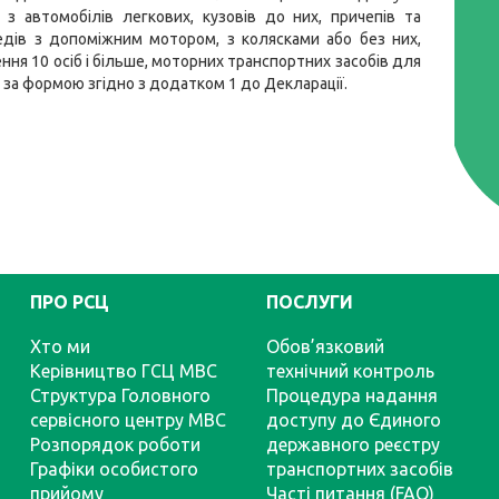
з автомобілів легкових, кузовів до них, причепів та
едів з допоміжним мотором, з колясками або без них,
ня 10 осіб і більше, моторних транспортних засобів для
 за формою згідно з додатком 1 до Декларації.
ПРО РСЦ
ПОСЛУГИ
Хто ми
Обов’язковий
Керівництво ГСЦ МВС
технічний контроль
Структура Головного
Процедура надання
сервісного центру МВС
доступу до Єдиного
Розпорядок роботи
державного реєстру
Графіки особистого
транспортних засобів
прийому
Часті питання (FAQ)