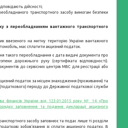
ідповідають дійсності;
переобладнаного транспортного засобу вимогам безпеки
зку з переобладнанням вантажного транспортного
ик ввезеного на митну територію України вантажного
томобіль, має сплатити акцизний податок.
ння такого переобладнання є дата видачі документа про
зпеки дорожнього руху (сертифіката відповідності).
окументів до сервісних центрів МВС для реєстрації або
кцизний податок за місцем знаходження (проживання) та
о (податкового) періоду до Державної податкової служби
тва фінансів України від 123.01.2015 року № 14 «Про
орядку заповнення та подання декларації акцизного
анспортного засобу заповнює та подає лише ті розділи
одаткові зобов’язання зі сплати акцизного податку. В