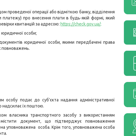
дом проведеної операції або відміткою банку, відділення
и платежу) про внесення плати в будь-якій формі, який
евірки квитанцій за адресою:
https://check.gov.ua/
;
 юридичної особи;
 документів юридичної особи, якими передбачені права
 повноважень.
м особу подає до суб’єкта надання адміністративної
о надсилає їх поштою.
ом власника транспортного засобу з використанням
 містити документ, що підтверджує повноваження
чена уповноважена особа. Крім того, уповноважена особа
нта.