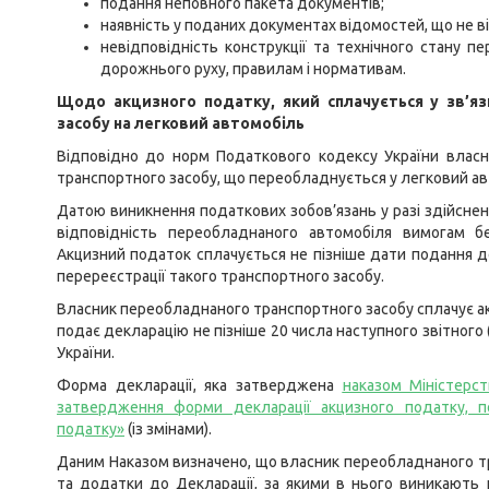
подання неповного пакета документів;
наявність у поданих документах відомостей, що не в
невідповідність конструкції та технічного стану 
дорожнього руху, правилам і нормативам.
Щодо акцизного податку, який сплачується у зв’я
засобу на легковий автомобіль
Відповідно до норм Податкового кодексу України власн
транспортного засобу, що переобладнується у легковий ав
Датою виникнення податкових зобов’язань у разі здійсне
відповідність переобладнаного автомобіля вимогам бе
Акцизний податок сплачується не пізніше дати подання д
перереєстрації такого транспортного засобу.
Власник переобладнаного транспортного засобу сплачує а
подає декларацію не пізніше 20 числа наступного звітног
України.
Форма декларації, яка затверджена
наказом Міністерс
затвердження форми декларації акцизного податку, п
податку»
(із змінами).
Даним Наказом визначено, що власник переобладнаного тр
та додатки до Декларації, за якими в нього виникають п