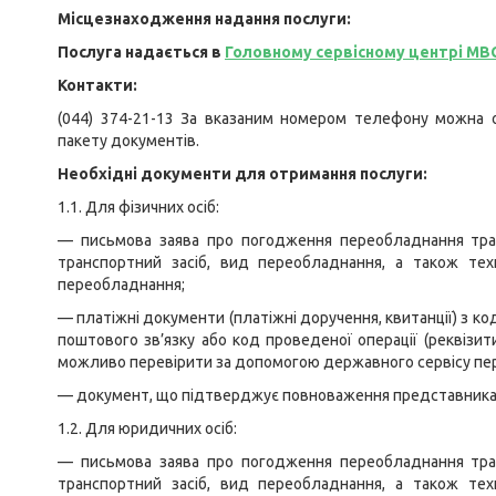
Місцезнаходження надання послуги:
Послуга надається в
Головному сервісному центрі МВ
Контакти:
(044) 374-21-13 За вказаним номером телефону можна
пакету документів.
Необхідні документи для отримання послуги:
1.1. Для фізичних осіб:
— письмова заява про погодження переобладнання транс
транспортний засіб, вид переобладнання, а також тех
переобладнання;
— платіжні документи (платіжні доручення, квитанції) з ко
поштового зв’язку або код проведеної операції (реквізит
можливо перевірити за допомогою державного сервісу пер
— документ, що підтверджує повноваження представника (у
1.2. Для юридичних осіб:
— письмова заява про погодження переобладнання транс
транспортний засіб, вид переобладнання, а також тех