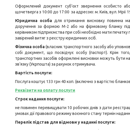
Оформлений документ суб’єкт звернення особисто аб
щочетверга з 10:00 до 17:00 за адресою: м. Київ, вул. Мрії 1
Юридична особа
для отримання висновку повинна мат
доручення за формою М-2 або на фірмовому бланку під
керівником підприємства при собі необхідно мати печатку 
завірений витяг з реєстру юридичних осіб.
Фізична особа
(власник транспортного засобу або уповно
собі документ, що посвідчує особу (паспорт). Крім тог
транспортних засобів оформлені висновки можуть бути над
зв’язку (Укрпошта) за рахунок отримувача.
Вартість послуги:
Послуга коштує 133 грн 40 коп. (включно з вартістю бланково
Реквізити на оплату послуги
Строк надання послуги:
не повинен перевищувати 10 робочих днів з дати реєстраці
умовах дії правового режиму воєнного стану термін надан
Перелік підстав для відмови у наданні послуги: