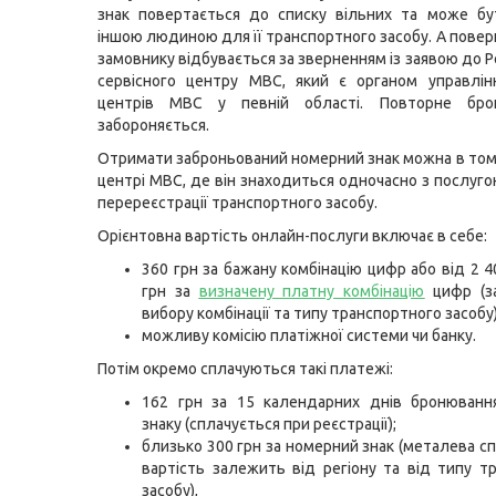
знак повертається до списку вільних та може бу
іншою людиною для її транспортного засобу. А повер
замовнику відбувається за зверненням із заявою до 
сервісного центру МВС, який є органом управлін
центрів МВС у певній області. Повторне бро
забороняється.
Отримати заброньований номерний знак можна в том
центрі МВС, де він знаходиться одночасно з послуго
перереєстрації транспортного засобу.
Орієнтовна вартість онлайн-послуги включає в себе:
360 грн за бажану комбінацію цифр або від 2 4
грн за
визначену платну комбінацію
цифр (з
вибору комбінації та типу транспортного засобу)
можливу комісію платіжної системи чи банку.
Потім окремо сплачуються такі платежі:
162 грн за 15 календарних днів бронюванн
знаку (сплачується при реєстрації);
близько 300 грн за номерний знак (металева сп
вартість залежить від регіону та від типу т
засобу),