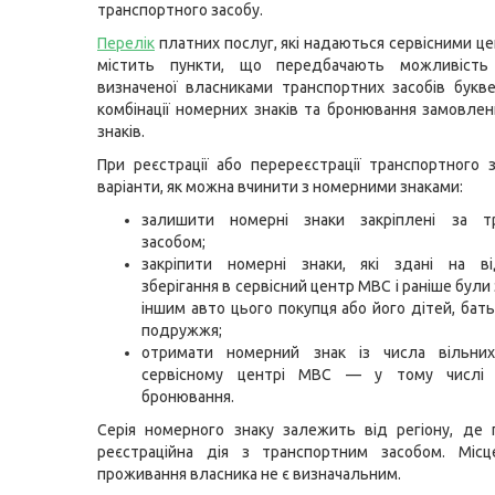
транспортного засобу.
Перелік
платних послуг, які надаються сервісними ц
містить пункти, що передбачають можливість
визначеної власниками транспортних засобів букв
комбінації номерних знаків та бронювання замовле
знаків.
При реєстрації або перереєстрації транспортного з
варіанти, як можна вчинити з номерними знаками:
залишити номерні знаки закріплені за т
засобом;
закріпити номерні знаки, які здані на ві
зберігання в сервісний центр МВС і раніше були 
іншим авто цього покупця або його дітей, батьк
подружжя;
отримати номерний знак із числа вільни
сервісному центрі МВС — у тому числі 
бронювання.
Серія номерного знаку залежить від регіону, де
реєстраційна дія з транспортним засобом. Місце
проживання власника не є визначальним.