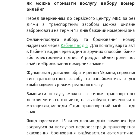
Як можна отримати послугу вибору номер
онлайн?
Перед зверненням до сервісного центру МВС за ре
діями з транспортним засобом можна онлай
забронювати на термін 15 днів бажаний номерний зна
Онлайн-послуга вибору та бронювання номер
надається через
Кабінет водія
. Для початку варто ав
в Кабінеті водія через один зі зручних способів: банкін
або електронний підпис. У розділі «Електронні по
знайти «Бронювання номерних знаків».
Функціонал дозволяє обрати регіон України, сервісн
тип транспортного засобу та ознайомитись з усі
комбінаціями в режимі реального часу.
Замовити послугу можна за типом транспортного
легкові чи вантажні авто, на автобуси, причепи чи 
мотоцикли, мопеди. Один транспортний засіб — о
знак.
Якщо протягом 15 календарних днів замовник бр
звернувся за послугою перереєстрації транспортног
скасування бронювання відбувається автоматично