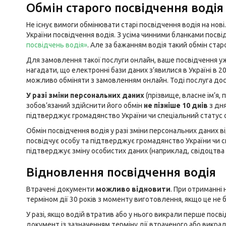
Обмін старого посвідчення водія
Не існує вимоги обмінювати старі посвідчення водія на нові
України посвідчення водія. З усіма чинними бланками посв
посвідчень водія
»
. Але за бажанням водія такий обмін ста
Для замовлення такої послуги онлайн, ваше посвідчення у
нагадати, що електронні бази даних з’явилися в Україні в 20
можливо обміняти з замовленням онлайн. Тоді послуга дос
У разі зміни персональних даних
(прізвище, власне ім’я, 
зобов’язаний здійснити його обмін
не пізніше 10 днів
з дня
підтверджує громадянство України чи спеціальний статус о
Обмін посвідчення водія у разі зміни персональних даних 
посвідчує особу та підтверджує громадянство України чи с
підтверджує зміну особистих даних (наприклад, свідоцтва
Відновлення посвідчення водія
Втрачені документи
можливо відновити
. При отриманні
терміном дії 30 років з моменту виготовлення, якщо це не 
У разі, якщо водій втратив або у нього викрали перше посві
документ із зазначенням терміну дії втраченого або викра