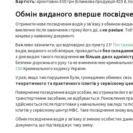
Вартість:
орієнтовно 650 грн (бланкова продукція 420 ₴, по
Обмін виданого вперше посвідче
Отримати нове посвідчення водія у зв’язку з обміном вида
виключно після закінчення строку його дії, а
не раніше
. Тоб
кінцева у наявному документі.
Важливо зазначити, що відповідно до пункту 25¹
Постанови
водія, виданого особі вперше, проводиться
без складання
з дня видачі такого посвідчення
не більше двох адмініс
безпеки дорожнього руху та не вчинення нею кримінально
286
Кримінального кодексу України.
У разі, якщо такі порушення були, громадянин обмінює своє
теоретичного та практичного іспитів у сервісному це
Повернення посвідчення водія особам, які отримали його в
транспортними засобами, не відбувається. Поновлення пр
здійснюється після підготовки у навчальному закладі та пі
іспитів у сервісному центрі МВС. Таке посвідчення знову ви
Обмін посвідчення водія у зв’язку зі зміною особистих даних
документа, що підтверджує таку зміну.