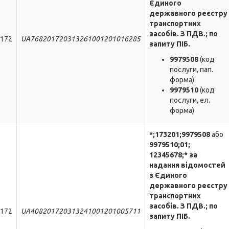
Єдиного
державного реєстру
транспортних
засобів. З ПДВ.; по
172
UA768201720313261001201016285
запиту ПІБ.
9979508
(код
послуги, пап.
форма)
9979510
(код
послуги, ел.
форма)
*;173201;9979508
або
9979510;0
1
;
12345678
;*
за
надання відомостей
з Єдиного
державного реєстру
транспортних
засобів. З ПДВ.; по
172
UA
408201720313241001201005711
запиту ПІБ.