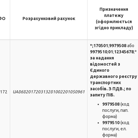
Призначення
платежу
ФО
Розрахунковий рахунок
(оформлюється
згідно прикладу)
*;170501
;
9979508
або
9979510
;
01
;
12345678
;*
за надання
відомостей з
Єдиного
державного реєстру
транспортних
засобів. З ПДВ.; по
172
UA868201720313281002201050961
запиту ПІБ.
9979508
(код
послуги, пап.
форма)
9979510
(код
послуги, ел.
форма)