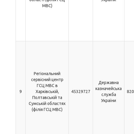
МВС)
Регіональний
сервісний центр
Державна
ГСЦ МВС в
казначейська
9
Харківській,
45329727
820
служба
Полтавській та
України
Сумській областях
(філія ГСЦ МВС)