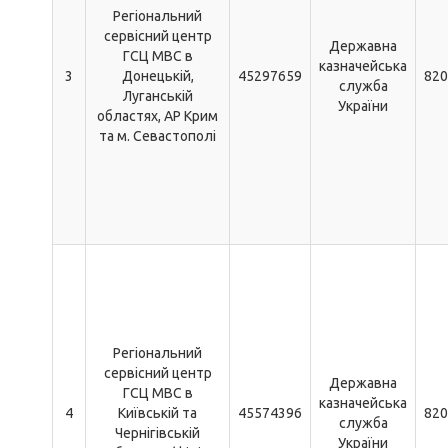
Регіональний
сервісний центр
Державна
ГСЦ МВС в
казначейська
3
Донецькій,
45297659
820
служба
Луганській
України
областях, АР Крим
та м. Севастополі
Регіональний
сервісний центр
Державна
ГСЦ МВС в
казначейська
4
Київській та
45574396
820
служба
Чернігівській
України