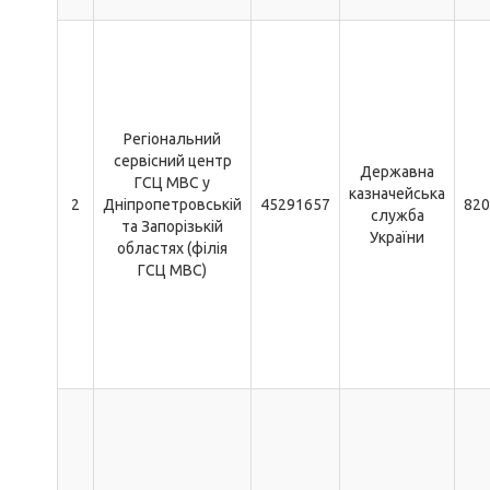
Регіональний
сервісний центр
Державна
ГСЦ МВС у
казначейська
2
Дніпропетровській
45291657
820
служба
та Запорізькій
України
областях (філія
ГСЦ МВС)