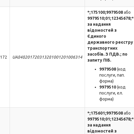
*;175100;9979508
або
9979510
;
01
;
12345678
;*
за надання
відомостей з
Єдиного
державного реєстру
транспортних
засобів. З ПДВ.; по
172
UA848201720313281001201006314
запиту ПІБ.
9979508
(код
послуги, пап.
форма)
9979510
(код
послуги, ел.
форма)
*;175601;9979508
або
9979510;
01
;
12345678
;*
за надання
відомостей з