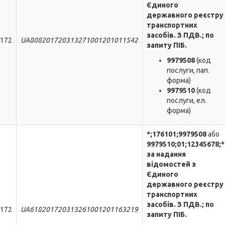
Єдиного
державного реєстру
транспортних
засобів. З ПДВ.; по
172
UA808201720313271001201011542
запиту ПІБ.
9979508
(код
послуги, пап.
форма)
9979510
(код
послуги, ел.
форма)
*;176101;
9979508
або
9979510;
01
;
12345678
;*
за надання
відомостей з
Єдиного
державного реєстру
транспортних
засобів. З ПДВ.; по
172
UA618201720313261001201163219
запиту ПІБ.