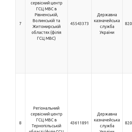
сервісний центр
ГСЦ МВС в
Рівненській,
Державна
Волинській та
казначейська
7
45543373
820
Житомирській
служба
областях (філія
України
ГСЦ МВС)
Регіональний
сервісний центр
Державна
ГСЦ МВС в
казначейська
8
43611891
820
Тернопільській
служба
області (філія ГСЦ
України