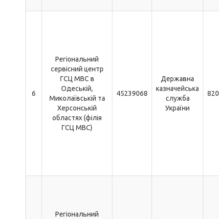
Регіональний
сервісний центр
ГСЦ МВС в
Державна
Одеській,
казначейська
6
45239068
820
Миколаївській та
служба
Херсонській
України
областях (філія
ГСЦ МВС)
Регіональний