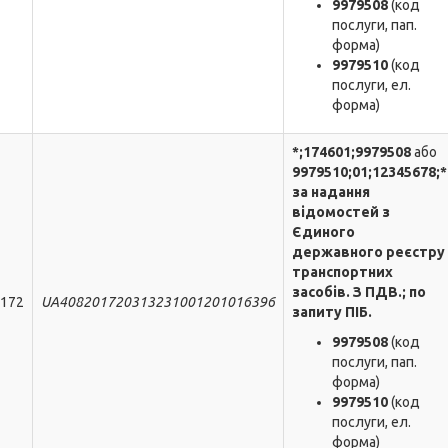
9979508
(код
послуги, пап.
форма)
9979510
(код
послуги, ел.
форма)
*;174601;9979508
або
9979510;
01
;
12345678
;*
за надання
відомостей з
Єдиного
державного реєстру
транспортних
засобів. З ПДВ.; по
172
UA408201720313231001201016396
запиту ПІБ.
9979508
(код
послуги, пап.
форма)
9979510
(код
послуги, ел.
форма)