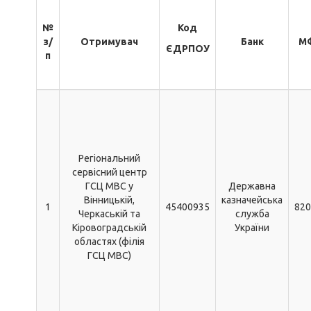
№
Код
з/
Отримувач
Банк
М
ЄДРПОУ
п
Регіональний
сервісний центр
ГСЦ МВС у
Державна
Вінницькій,
казначейська
1
45400935
820
Черкаській та
служба
Кіровоградській
України
областях (філія
ГСЦ МВС)