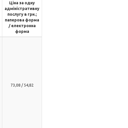
Ціна за одну
адміністративну
послугу в грн.;
паперова форма
/ електронна
форма
73,08 / 54,82