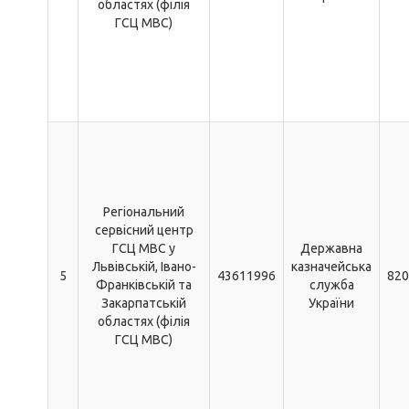
областях (філія
ГСЦ МВС)
Регіональний
сервісний центр
ГСЦ МВС у
Державна
Львівській, Івано-
казначейська
5
43611996
820
Франківській та
служба
Закарпатській
України
областях (філія
ГСЦ МВС)