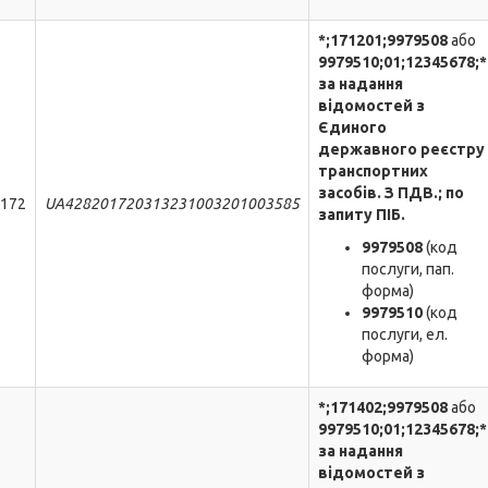
*;171201;9979508
або
9979510;
01
;
12345678
;*
за надання
відомостей з
Єдиного
державного реєстру
транспортних
засобів. З ПДВ.; по
172
UA428201720313231003201003585
запиту ПІБ.
9979508
(код
послуги, пап.
форма)
9979510
(код
послуги, ел.
форма)
*;171402;
9979508
або
9979510;
01
;
12345678
;*
за надання
відомостей з