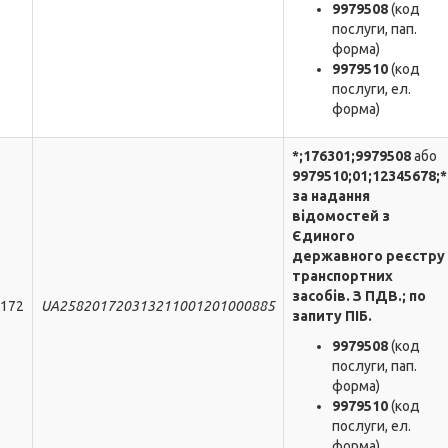
9979508
(код
послуги, пап.
форма)
9979510
(код
послуги, ел.
форма)
*;176301;9979508
або
9979510;
01
;
12345678
;*
за надання
відомостей з
Єдиного
державного реєстру
транспортних
засобів. З ПДВ.; по
172
UA258201720313211001201000885
запиту ПІБ.
9979508
(код
послуги, пап.
форма)
9979510
(код
послуги, ел.
форма)