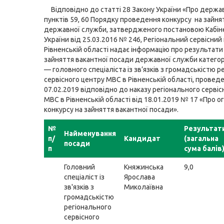
Відповідно до статті 28 Закону України «Про держа
пунктів 59, 60 Порядку проведення конкурсу на зайня
державної служби, затвердженого постановою Кабіне
України від 25.03.2016 № 246, Регіональний сервісний
Рівненській області надає інформацію про результати
зайняття вакантної посади державної служби категорі
— головного спеціаліста із зв’язків з громадськістю р
сервісного центру МВС в Рівненській області, провед
07.02.2019 відповідно до наказу регіонального сервіс
МВС в Рівненській області від 18.01.2019 № 17 «Про 
конкурсу на зайняття вакантної посади».
№
Результат
Найменування
п/
Кандидат
(загальна
посади
п
сума балів
Головний
Княжинська
9,0
спеціаліст із
Ярослава
зв'язків з
Миколаївна
громадськістю
регіонального
сервісного